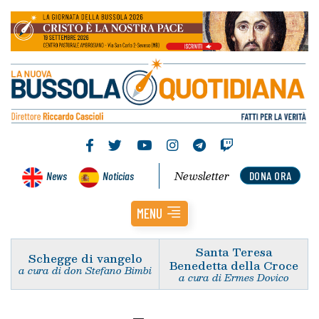
Newsletter
News
Noticias
DONA ORA
MENU
Santa Teresa
Schegge di vangelo
Benedetta della Croce
a cura di don Stefano Bimbi
a cura di Ermes Dovico