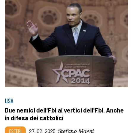
USA
Due nemici dell'Fbi ai vertici dell'Fbi. Anche
in difesa dei cattolici
Stefano Magni
ESTERI
27_02_2025