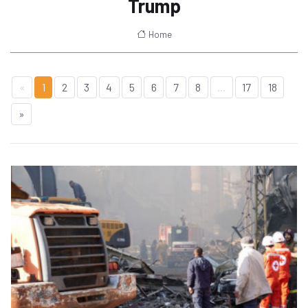
Trump
Home
«
1
2
3
4
5
6
7
8
...
17
18
»