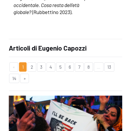
occidentale. Cosa resta dell'età
globale?
(Rubbettino 2023).
Articoli di Eugenio Capozzi
«
1
2
3
4
5
6
7
8
...
13
14
»