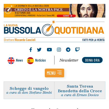
Newsletter
News
Noticias
DONA ORA
MENU
Santa Teresa
Schegge di vangelo
Benedetta della Croce
a cura di don Stefano Bimbi
a cura di Ermes Dovico