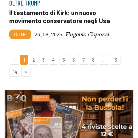
OLTRE TRUMP
Il testamento di Kirk: un nuovo
movimento conservatore negli Usa
Eugenio Capozzi
ESTERI
23_09_2025
«
1
2
3
4
5
6
7
8
...
13
14
»