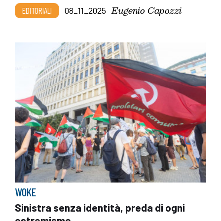
Eugenio Capozzi
EDITORIALI
08_11_2025
WOKE
Sinistra senza identità, preda di ogni
estremismo