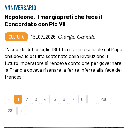
ANNIVERSARIO
Napoleone, il mangiapreti che fece il
Concordato con Pio VII
Giorgio Cavallo
CULTURA
15_07_2026
L'accordo del 15 luglio 1801 tra il primo console e il Papa
chiudeva le ostilità scatenate dalla Rivoluzione. Il
futuro imperatore si rendeva conto che per governare
la Francia doveva risanare la ferita inferta alla fede dei
francesi.
«
1
2
3
4
5
6
7
8
...
280
281
»