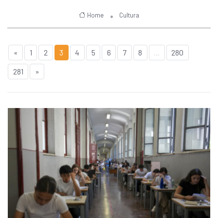
Home
Cultura
«
1
2
3
4
5
6
7
8
...
280
281
»