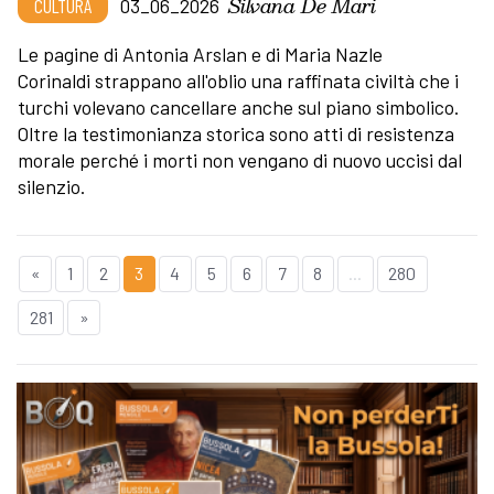
Silvana De Mari
CULTURA
03_06_2026
Le pagine di Antonia Arslan e di Maria Nazle
Corinaldi strappano all'oblio una raffinata civiltà che i
turchi volevano cancellare anche sul piano simbolico.
Oltre la testimonianza storica sono atti di resistenza
morale perché i morti non vengano di nuovo uccisi dal
silenzio.
«
1
2
3
4
5
6
7
8
...
280
281
»