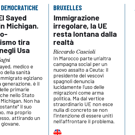
E DEMOCRATICHE
BRUXELLES
El Sayed
Immigrazione
in Michigan.
irregolare, la UE
mo-
resta lontana dalla
smo tira
realtà
negli Usa
Riccardo Cascioli
In Marocco parte un'altra
Magni
campagna social per un
Sayed, medico e
nuovo assalto a Ceuta; il
o della sanità
presidente dei vescovi
 immigrato egiziano
spagnoli denuncia
 generazione, è il
lucidamente l'uso delle
delle primarie
migrazioni come arma
che nello Stato
politica. Ma dal vertice
l Michigan. Non ha
straordinario UE non esce
ostante" il suo
nulla di concreto se non
o, ma proprio
l'intenzione di essere uniti
esso, attirando un
nell'affrontare il problema.
o giovane.