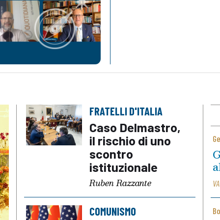
FRATELLI D'ITALIA
Caso Delmastro,
il rischio di uno
Ge
scontro
G
a
istituzionale
Ruben Razzante
VA
COMUNISMO
Bo