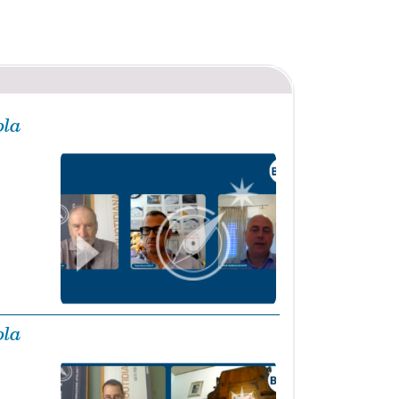
ola
ola