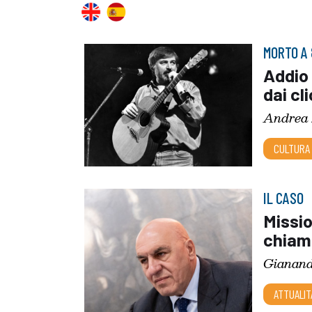
MORTO A 
Addio 
dai cl
Andrea
CULTURA
IL CASO
Missio
chiam
Gianand
ATTUALIT