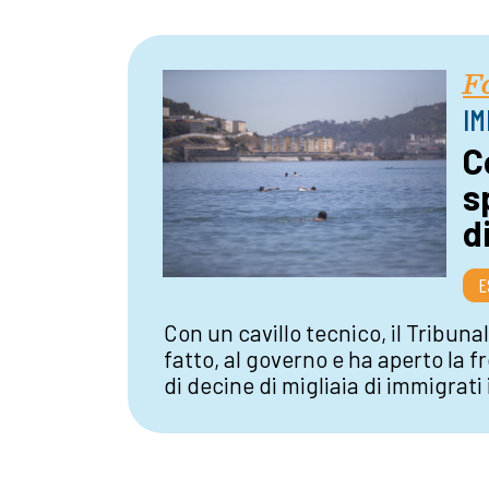
F
IM
C
s
d
E
Con un cavillo tecnico, il Tribuna
fatto, al governo e ha aperto la 
di decine di migliaia di immigrati i