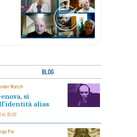
BLOG
nder Watch
enova, sì
ll'identità alias
I AL BLOG
rgo Pio