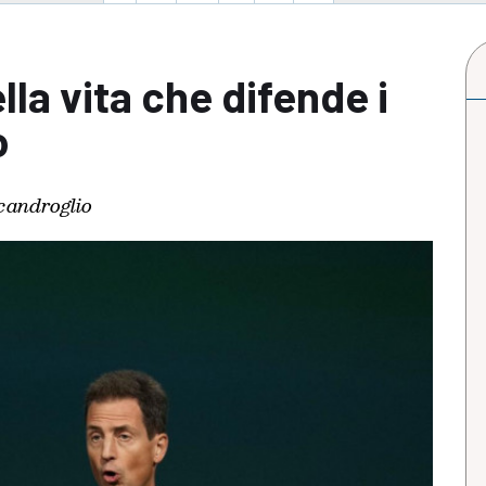
ella vita che difende i
o
androglio