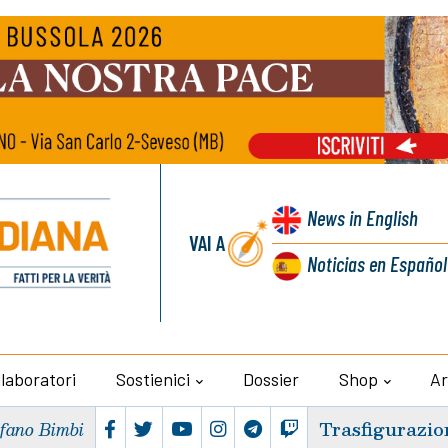
News
in English
VAI A
Noticias
en Español
llaboratori
Sostienici
Dossier
Shop
Ar
Trasfigurazio
efano Bimbi