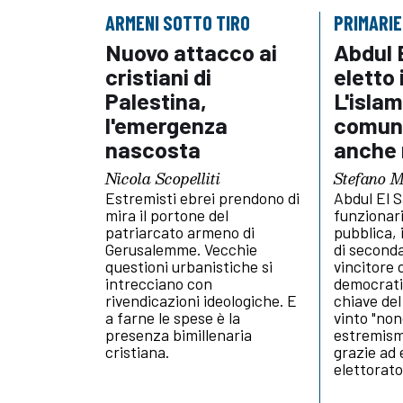
ARMENI SOTTO TIRO
PRIMARI
Nuovo attacco ai
Abdul 
cristiani di
eletto 
Palestina,
L'isla
l'emergenza
comuni
nascosta
anche 
Nicola Scopelliti
Stefano 
Estremisti ebrei prendono di
Abdul El 
mira il portone del
funzionari
patriarcato armeno di
pubblica,
Gerusalemme. Vecchie
di seconda
questioni urbanistiche si
vincitore 
intrecciano con
democrati
rivendicazioni ideologiche. E
chiave de
a farne le spese è la
vinto "non
presenza bimillenaria
estremism
cristiana.
grazie ad 
elettorat