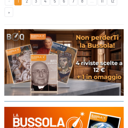
«
1
2
3
4
5
6
7
8
...
11
12
»