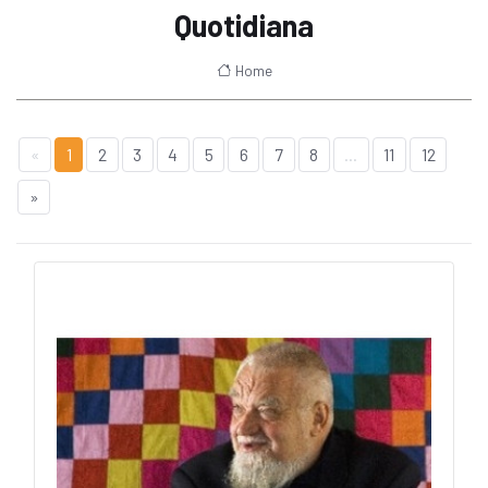
Quotidiana
Home
«
1
2
3
4
5
6
7
8
...
11
12
»