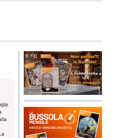
ugia.
a
lla
Le