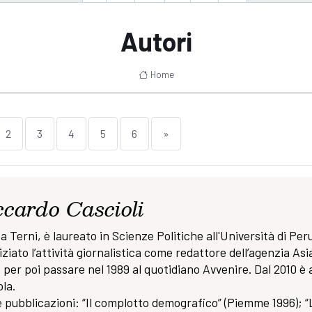
Autori
Home
2
3
4
5
6
»
ccardo Cascioli
a Terni, è laureato in Scienze Politiche all'Università di Per
iziato l’attività giornalistica come redattore dell’agenzia Asi
per poi passare nel 1989 al quotidiano Avvenire. Dal 2010 è a
la.
e pubblicazioni: “Il complotto demografico” (Piemme 1996); “