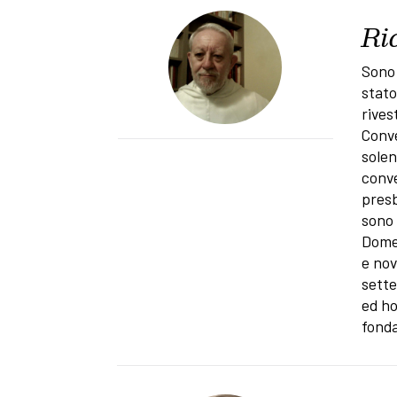
Ri
Sono 
stato
rives
Conve
solen
conve
presb
sono 
Domen
e nov
sette
ed ho
fonda