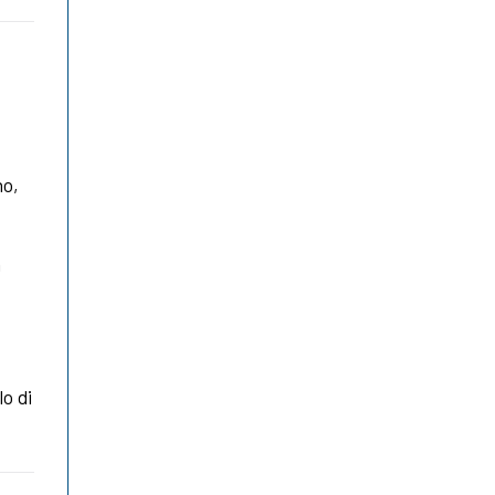
no,
a
o di