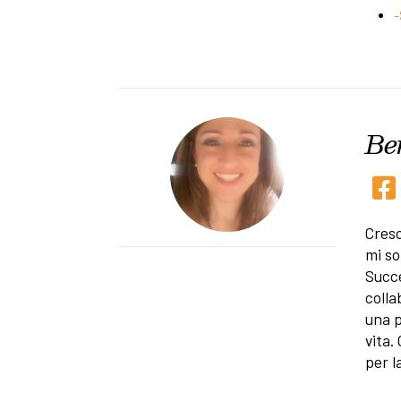
-
Be
Cresc
mi so
Succe
colla
una p
vita.
per l