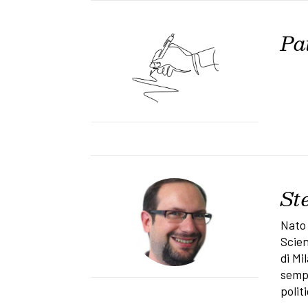
Pa
St
Nato 
Scien
di Mi
sempr
polit