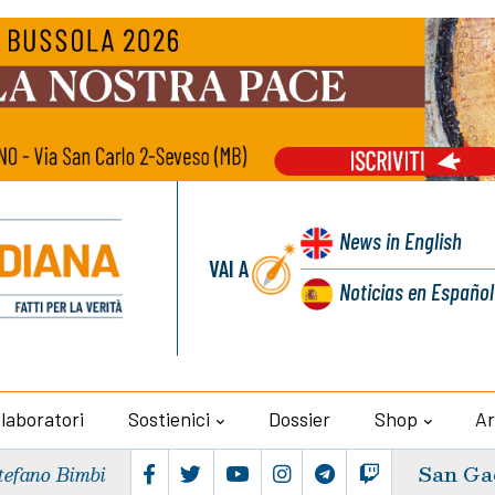
News
in English
VAI A
Noticias
en Español
llaboratori
Sostienici
Dossier
Shop
Ar
San Ga
tefano Bimbi