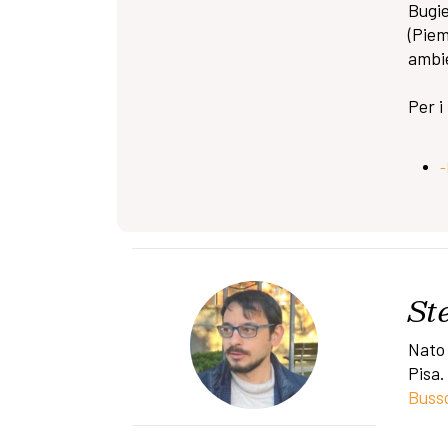
Bugie
(Piem
ambie
Per i
-
St
Nato 
Pisa.
Busso