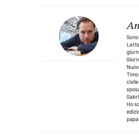
An
Sono 
Lette
giorn
Giorn
Nuova
Timon
civil
sposa
Gabri
Ho sc
edizi
papa 