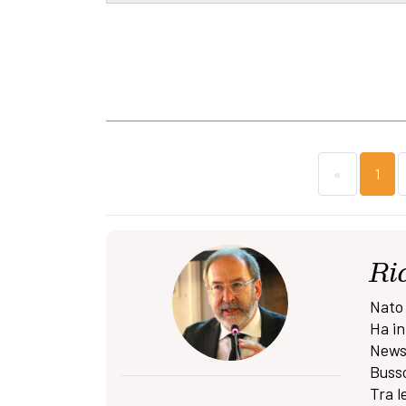
«
1
Ri
Nato 
Ha in
News 
Busso
Tra l