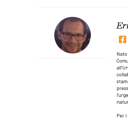
Er
Nato 
Comun
all'U
colla
stam
press
l'urg
natur
Per i