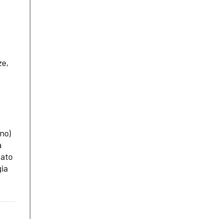
ze,
no)
a
sato
gia