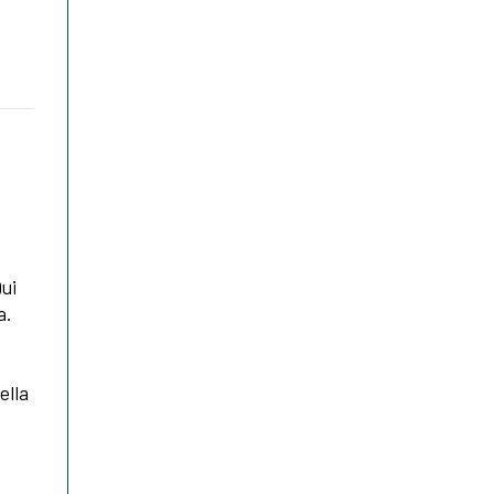
ui
a.
o
ella
o