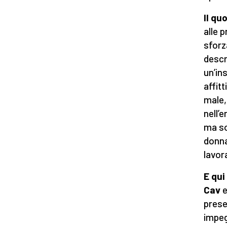
Il qu
alle p
sforz
descri
un’ins
affitt
male,
nell’
ma so
donna
lavora
E qui
Cav
e
prese
impeg