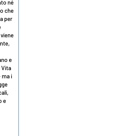
ato né
to che
ta per
e
 viene
ente,
tano e
 Vita
 ma i
egge
ali,
o e