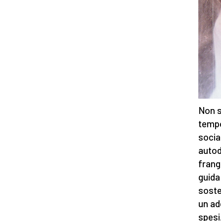
Non s
tempo
socia
autod
frang
guida
soste
un ad
spesi