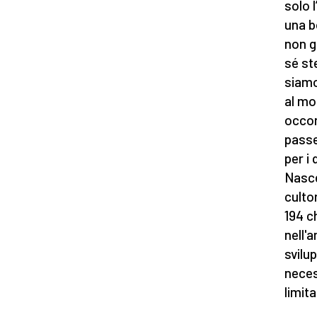
solo 
una b
non g
sé st
siamo
al mo
occor
passeg
per i
Nasce
cultor
194 c
nell'
svilup
neces
limit