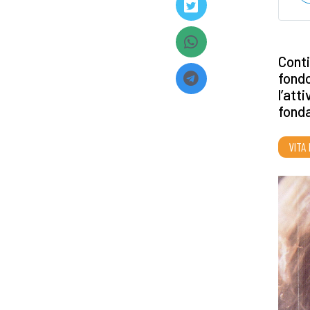
Conti
fondo
l’att
fonda
VITA 