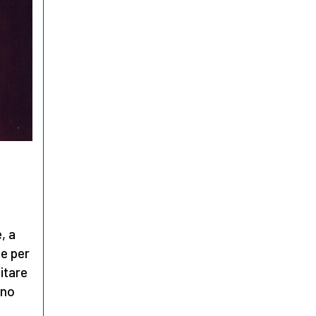
, a
te per
itare
ono