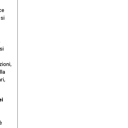
ce
 si
,
si
zioni,
lla
ri,
ei
è