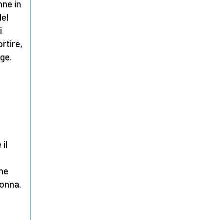
nne in
del
i
rtire,
lge.
il
che
donna.