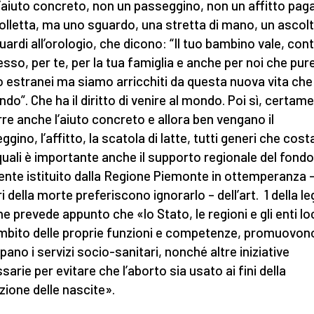
l’aiuto concreto, non un passeggino, non un affitto pag
olletta, ma uno sguardo, una stretta di mano, un ascol
uardi all’orologio, che dicono: “Il tuo bambino vale, con
esso, per te, per la tua famiglia e anche per noi che pur
 estranei ma siamo arricchiti da questa nuova vita che
ndo”. Che ha il diritto di venire al mondo. Poi sì, certam
re anche l’aiuto concreto e allora ben vengano il
gino, l’affitto, la scatola di latte, tutti generi che cos
 quali è importante anche il supporto regionale del fondo
nte istituito dalla Regione Piemonte in ottemperanza –
i della morte preferiscono ignorarlo – dell’art. 1 della l
he prevede appunto che «lo Stato, le regioni e gli enti loc
ambito delle proprie funzioni e competenze, promuovon
pano i servizi socio-sanitari, nonché altre iniziative
sarie per evitare che l’aborto sia usato ai fini della
azione delle nascite».