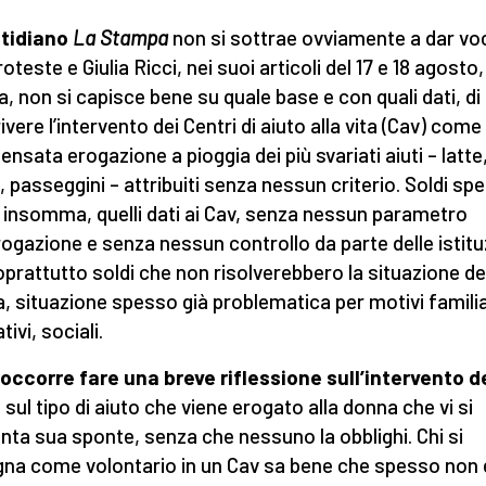
otidiano
La Stampa
non si sottrae ovviamente a dar vo
roteste e Giulia Ricci, nei suoi articoli del 17 e 18 agosto,
a, non si capisce bene su quale base e con quali dati, di
vere l’intervento dei Centri di aiuto alla vita (Cav) come
ensata erogazione a pioggia dei più svariati aiuti – latte
i, passeggini – attribuiti senza nessun criterio. Soldi spe
 insomma, quelli dati ai Cav, senza nessun parametro
erogazione e senza nessun controllo da parte delle istitu
prattutto soldi che non risolverebbero la situazione de
, situazione spesso già problematica per motivi familia
tivi, sociali.
 occorre fare una breve riflessione sull’intervento d
 sul tipo di aiuto che viene erogato alla donna che vi si
nta sua sponte, senza che nessuno la obblighi. Chi si
na come volontario in un Cav sa bene che spesso non 