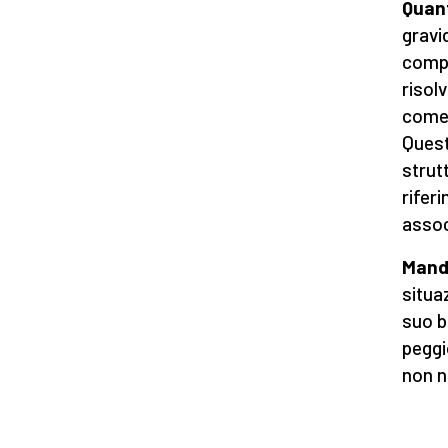
Quant
gravi
compa
risol
come 
Quest
strut
rifer
assoc
Mand
situa
suo b
peggi
non n