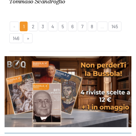
Tommaso Scandroglio
«
1
2
3
4
5
6
7
8
...
145
146
»