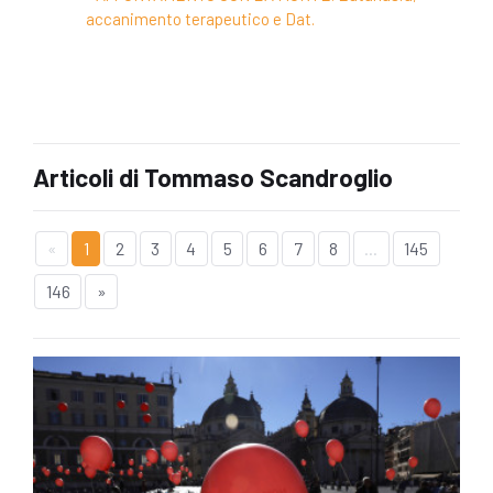
accanimento terapeutico e Dat.
Articoli di Tommaso Scandroglio
«
1
2
3
4
5
6
7
8
...
145
146
»