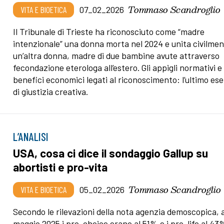
Tommaso Scandroglio
VITA E BIOETICA
07_02_2026
Il Tribunale di Trieste ha riconosciuto come “madre
intenzionale” una donna morta nel 2024 e unita civilmen
un’altra donna, madre di due bambine avute attraverso
fecondazione eterologa all’estero. Gli appigli normativi e 
benefici economici legati al riconoscimento: l’ultimo es
di giustizia creativa.
L’ANALISI
USA, cosa ci dice il sondaggio Gallup su
abortisti e pro-vita
Tommaso Scandroglio
VITA E BIOETICA
05_02_2026
Secondo le rilevazioni della nota agenzia demoscopica, 
maggio 2025 i pro-choice erano al 51% e i pro-life al 43