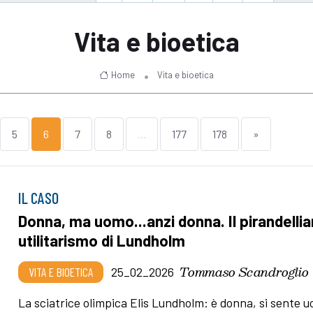
Vita e bioetica
Home
Vita e bioetica
5
6
7
8
...
177
178
»
IL CASO
Donna, ma uomo...anzi donna. Il pirandelli
utilitarismo di Lundholm
Tommaso Scandroglio
VITA E BIOETICA
25_02_2026
La sciatrice olimpica Elis Lundholm: è donna, si sente 