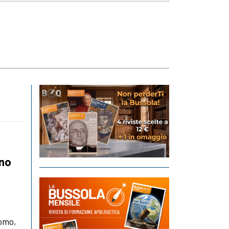
ano
uomo,