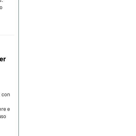
do
per
i con
ere e
uso