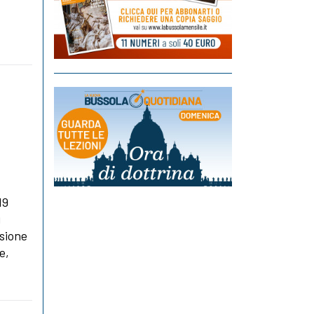
19
i
isione
e,