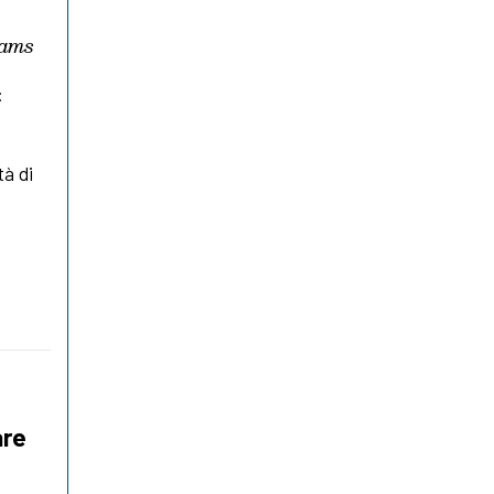
iams
:
tà di
are