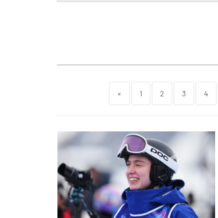
«
1
2
3
4