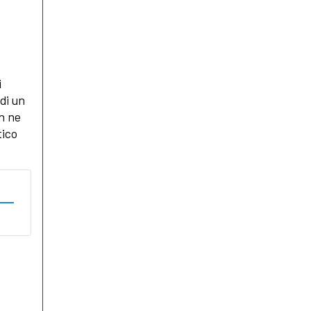
i
di un
on ne
tico