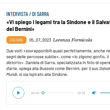
INTERVISTA / DI SARRA
«Vi spiego i legami tra la Sindone e il Salv
del Bernini»
Lorenza Formicola
CULTURA
05_07_2023
Due volti «sovrapponibili quasi perfettamente, anche ne
segni delle percosse subite», come «lo zigomo gonfio, il
distorto». Daniela di Sarra, specializzata in foto di oper
d’arte, spiega alla
Bussola
come Bernini, per il suo
Salva
Mundi
, si sia ispirato alla Sindone.
00:00
07:35