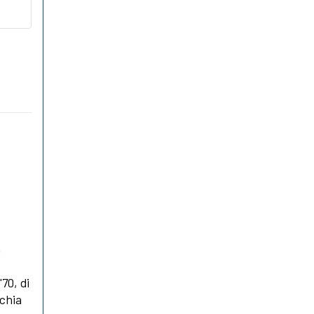
a
'70, di
cchia