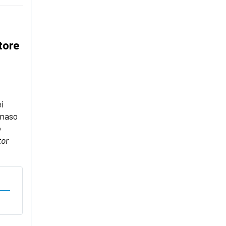
atore
i
 naso
e
tor