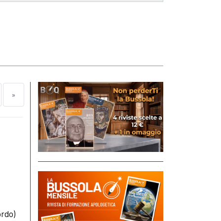
»
ordo)