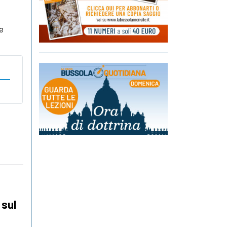
e
 sul