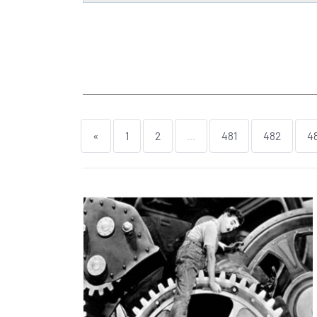
«
1
2
...
481
482
4