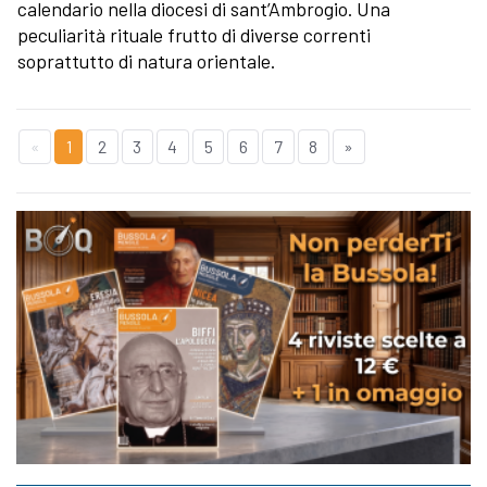
calendario nella diocesi di sant’Ambrogio. Una
peculiarità rituale frutto di diverse correnti
soprattutto di natura orientale.
«
1
2
3
4
5
6
7
8
»