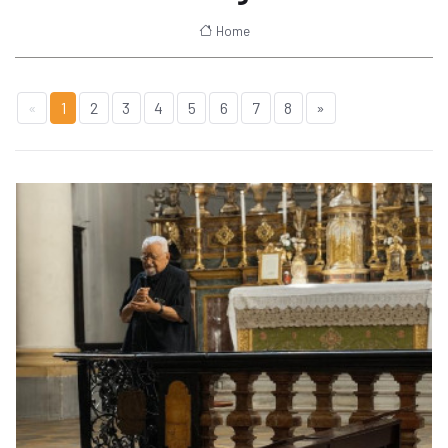
Home
«
1
2
3
4
5
6
7
8
»