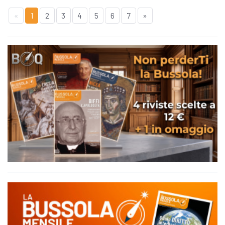
«
1
2
3
4
5
6
7
»