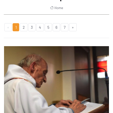
Home
«
1
2
3
4
5
6
7
»