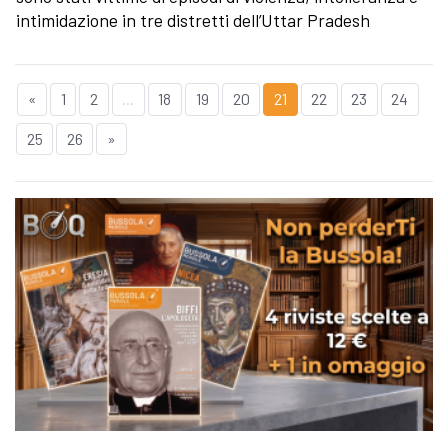
intimidazione in tre distretti dell’Uttar Pradesh
«
1
2
...
18
19
20
21
22
23
24
25
26
»