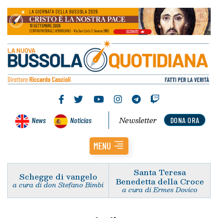
Newsletter
News
Noticias
DONA ORA
MENU
Santa Teresa
Schegge di vangelo
Benedetta della Croce
a cura di don Stefano Bimbi
a cura di Ermes Dovico