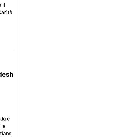
 il
Carità
adesh
ndù è
i e
stians