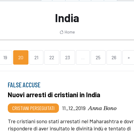
India
Home
19
20
21
22
23
...
25
26
»
FALSE ACCUSE
Nuovi arresti di cristiani in India
Anna Bono
CRISTIANI PERSEGUITATI
11_12_2019
Tre cristiani sono stati arrestati nel Maharashtra e dov
rispondere di aver insultato le divinità indù e tentato di