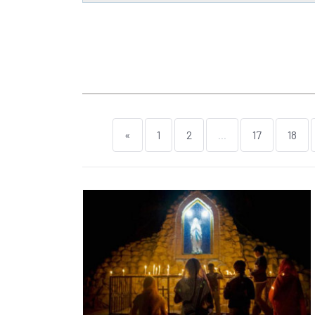
«
1
2
...
17
18