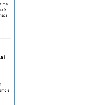
prima
no è
rmaci
a i
i
ismo e