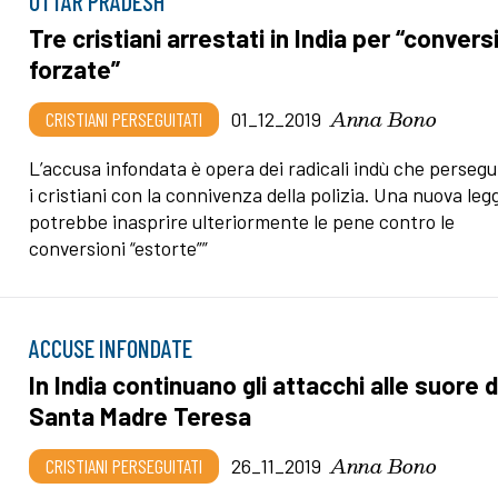
UTTAR PRADESH
Tre cristiani arrestati in India per “convers
forzate”
Anna Bono
CRISTIANI PERSEGUITATI
01_12_2019
L’accusa infondata è opera dei radicali indù che perseg
i cristiani con la connivenza della polizia. Una nuova leg
potrebbe inasprire ulteriormente le pene contro le
conversioni “estorte””
ACCUSE INFONDATE
In India continuano gli attacchi alle suore d
Santa Madre Teresa
Anna Bono
CRISTIANI PERSEGUITATI
26_11_2019