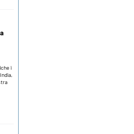
ra
iche i
 India,
stra