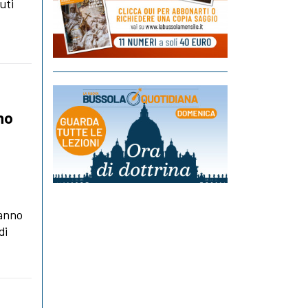
uti
ono
hanno
di