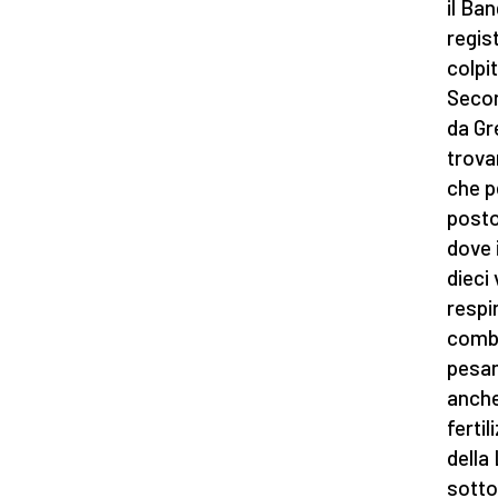
il Ba
regis
colpi
Secon
da Gr
trova
che pe
posto
dove i
dieci
respi
combus
pesan
anche
ferti
della
sotto