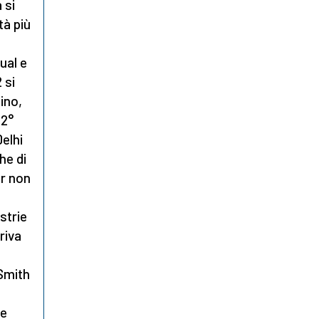
 si
tà più
ual e
 si
hino,
22°
Delhi
he di
er non
ustrie
riva
 Smith
le