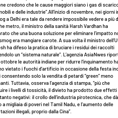
ne credono che le cause maggiori siano i gas di scarico
bili e delle industrie”.All’inizio di novembre, nei giorni i
og a Delhi era tale da rendere impossibile vedere a più d
he metro, il ministro della sanità Harsh Vardhan ha
arato che una buona soluzione per eliminare l’impatto n
 smog era mangiare carote. A sua volta il ministro dell’U
h ha difeso la pratica di bruciare i residui dei raccolti
endolo un “sistema naturale”. L’agenzia AsiaNwes ripor
 ottobre le autorità indiane per ridurre l’inquinamento 
o vietato i fuochi d’artificio in occasione della festa in
i consentendo solo la vendita di petardi “green” meno
nanti. Tuttavia, osserva l’agenzia di stampa, “più che
ire i livelli di tossicità, il divieto ha prodotto due effetti
tanto negativi: il crollo dell’industria pirotecnica, che dà
o a migliaia di poveri nel Tamil Nadu, e l’aumento delle
azioni illegali, proprio dalla Cina”.