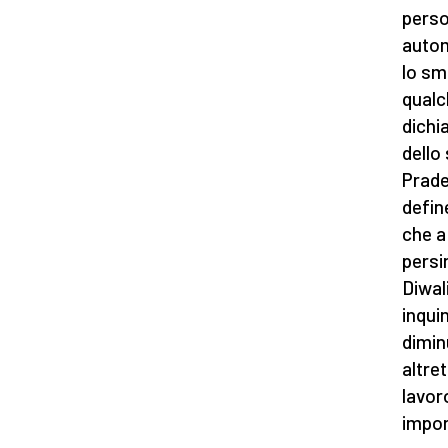
perso
automo
lo sm
qualc
dichi
dello
Prades
defin
che a
persin
Diwal
inqui
diminu
altret
lavor
import