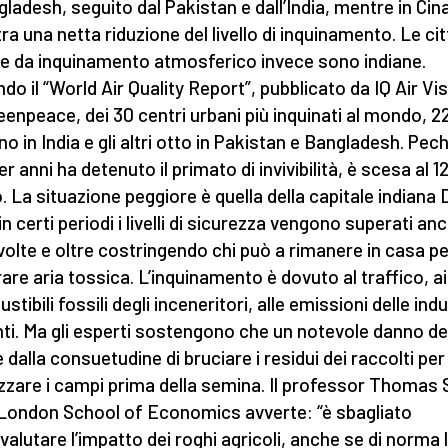
ngladesh, seguito dal Pakistan e dall’India, mentre in Cina
tra una netta riduzione del livello di inquinamento. Le cit
te da inquinamento atmosferico invece sono indiane.
do il “World Air Quality Report”, pubblicato da IQ Air Vis
eenpeace, dei 30 centri urbani più inquinati al mondo, 22
no in India e gli altri otto in Pakistan e Bangladesh. Pec
r anni ha detenuto il primato di invivibilità, è scesa al 1
. La situazione peggiore è quella della capitale indiana 
n certi periodi i livelli di sicurezza vengono superati anc
 volte e oltre costringendo chi può a rimanere in casa p
rare aria tossica. L’inquinamento è dovuto al traffico, ai
tibili fossili degli inceneritori, alle emissioni delle ind
ti. Ma gli esperti sostengono che un notevole danno de
 dalla consuetudine di bruciare i residui dei raccolti per
lizzare i campi prima della semina. Il professor Thomas
 London School of Economics avverte: “è sbagliato
valutare l’impatto dei roghi agricoli, anche se di norma 