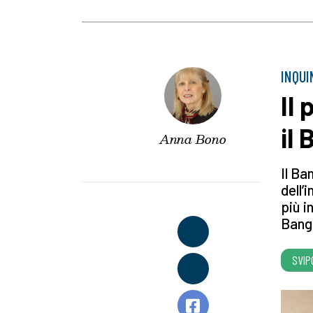
INQUI
Il
il
Anna Bono
Il Ba
dell’
più i
Bang
SVIP