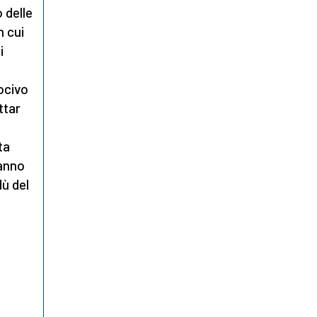
 delle
n cui
i
ocivo
ttar
ta
hanno
dù del