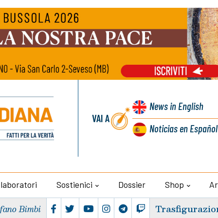
News
in English
VAI A
Noticias
en Español
llaboratori
Sostienici
Dossier
Shop
Ar
Trasfigurazio
efano Bimbi