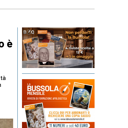
o è
ttà
n