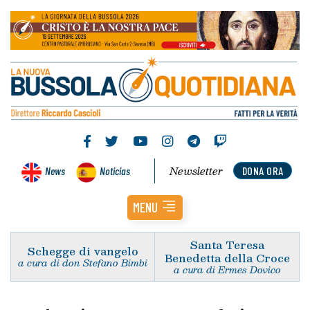
Newsletter
News
Noticias
DONA ORA
MENU
Santa Teresa
Schegge di vangelo
Benedetta della Croce
a cura di don Stefano Bimbi
a cura di Ermes Dovico