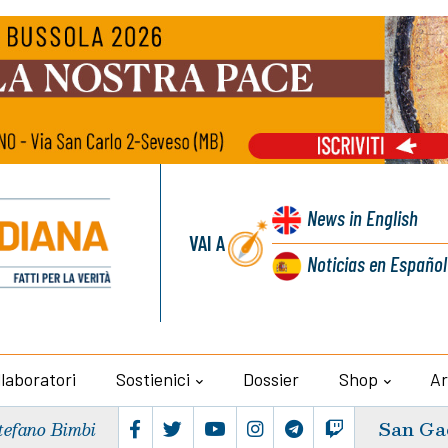
News
in English
VAI A
Noticias
en Español
llaboratori
Sostienici
Dossier
Shop
Ar
San Ga
tefano Bimbi