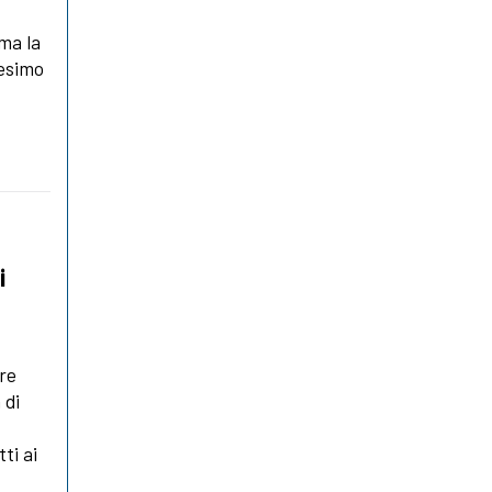
ma la
nesimo
i
re
 di
ti ai