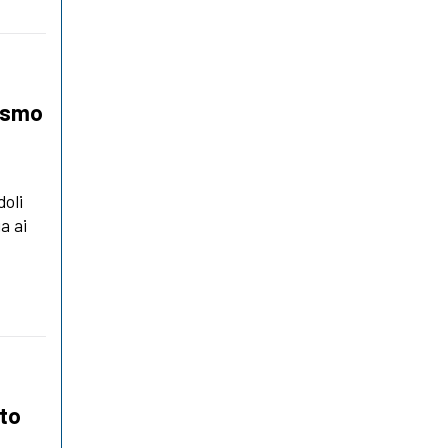
uismo
doli
a ai
ato