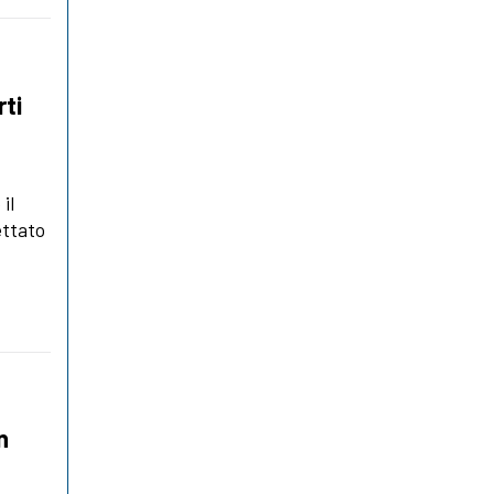
rti
il
ettato
n