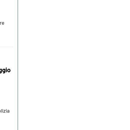
tre
ggio
lizia