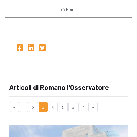
Home
Articoli di Romano l'Osservatore
«
1
2
3
4
5
6
7
»