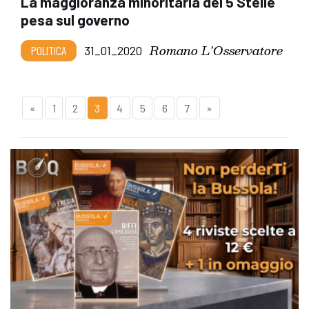
La maggioranza minoritaria dei 5 Stelle
pesa sul governo
Romano L'Osservatore
POLITICA
31_01_2020
«
1
2
3
4
5
6
7
»