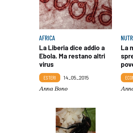
AFRICA
NUTR
La Liberia dice addio a
La 
Ebola. Ma restano altri
spr
virus
pov
ESTERI
14_05_2015
ECO
Anna Bono
Ann