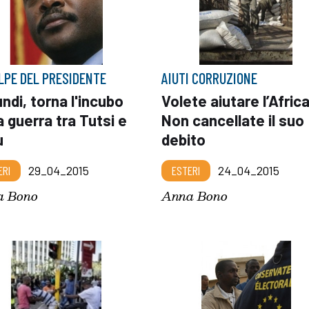
OLPE DEL PRESIDENTE
AIUTI CORRUZIONE
ndi, torna l'incubo
Volete aiutare l’Afric
a guerra tra Tutsi e
Non cancellate il suo
u
debito
ERI
29_04_2015
ESTERI
24_04_2015
a Bono
Anna Bono