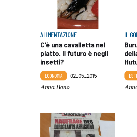
ALIMENTAZIONE
IL G
C'è una cavalletta nel
Buru
piatto. Il futuro è negli
dell
insetti?
Hut
ECONOMIA
02_05_2015
EST
Anna Bono
Ann