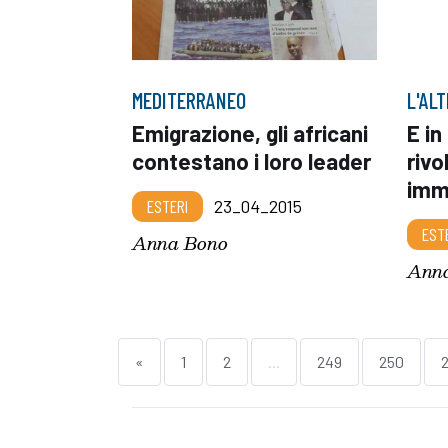
MEDITERRANEO
L'AL
Emigrazione, gli africani
E in
contestano i loro leader
rivo
imm
ESTERI
23_04_2015
EST
Anna Bono
Ann
«
1
2
...
249
250
2