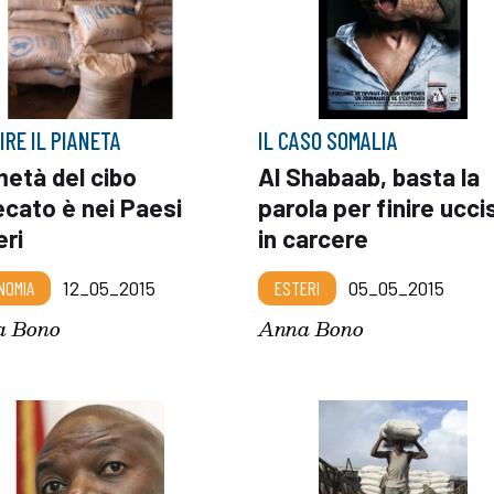
IRE IL PIANETA
IL CASO SOMALIA
metà del cibo
Al Shabaab, basta la
ecato è nei Paesi
parola per finire uccis
eri
in carcere
NOMIA
12_05_2015
ESTERI
05_05_2015
a Bono
Anna Bono