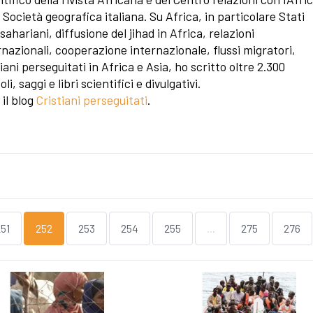
a Società geografica italiana. Su Africa, in particolare Stati
sahariani, diffusione del jihad in Africa, relazioni
rnazionali, cooperazione internazionale, flussi migratori,
tiani perseguitati in Africa e Asia, ho scritto oltre 2.300
oli, saggi e libri scientifici e divulgativi.
 il blog
Cristiani perseguitati
.
51
252
253
254
255
...
275
276