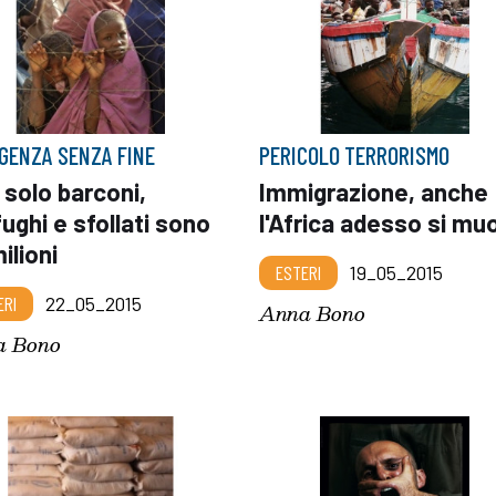
GENZA SENZA FINE
PERICOLO TERRORISMO
solo barconi,
Immigrazione, anche
ughi e sfollati sono
l'Africa adesso si mu
ilioni
ESTERI
19_05_2015
ERI
22_05_2015
Anna Bono
a Bono