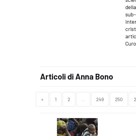
dell
sub-
inte
cris
artic
Curo
Articoli di Anna Bono
«
1
2
...
249
250
2