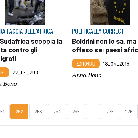
TRA FACCIA DELL'AFRICA
POLITICALLY CORRECT
 Sudafrica scoppia la
Boldrini non lo sa, ma
lta contro gli
offeso sei paesi afric
igrati
EDITORIALI
18_04_2015
ERI
22_04_2015
Anna Bono
a Bono
51
252
253
254
255
...
275
276