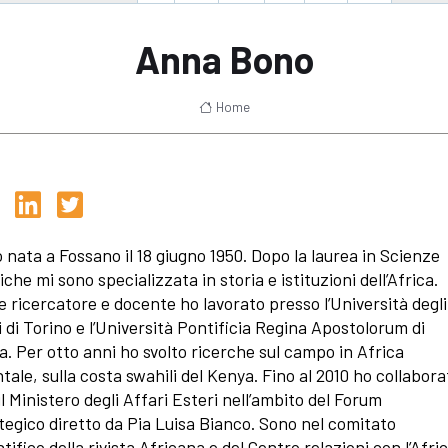
Anna Bono
Home
 nata a Fossano il 18 giugno 1950. Dopo la laurea in Scienze
iche mi sono specializzata in storia e istituzioni dell’Africa.
 ricercatore e docente ho lavorato presso l’Università degli
i di Torino e l’Università Pontificia Regina Apostolorum di
. Per otto anni ho svolto ricerche sul campo in Africa
ntale, sulla costa swahili del Kenya. Fino al 2010 ho collabora
il Ministero degli Affari Esteri nell’ambito del Forum
tegico diretto da Pia Luisa Bianco. Sono nel comitato
ntifico della rivista Africana e del Centro relazioni con l’Afri