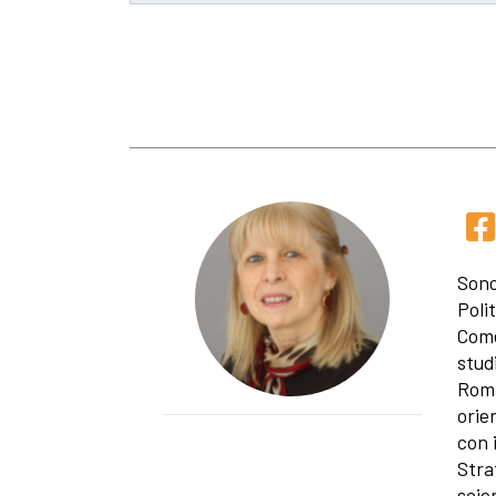
Sono
Polit
Come
stud
Roma
orie
con 
Stra
scie