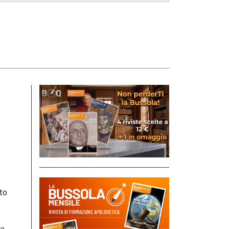
to
ca