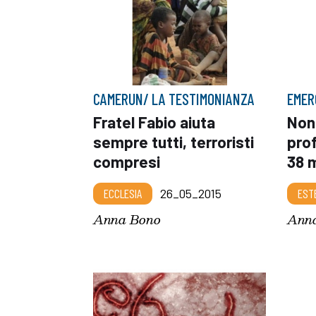
CAMERUN/ LA TESTIMONIANZA
EMER
Fratel Fabio aiuta
Non 
sempre tutti, terroristi
prof
compresi
38 m
ECCLESIA
26_05_2015
EST
Anna Bono
Ann