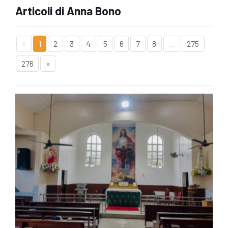
Articoli di Anna Bono
«
1
2
3
4
5
6
7
8
...
275
276
»