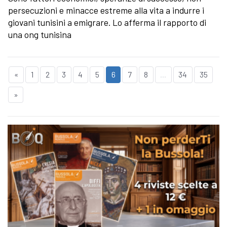
persecuzioni e minacce estreme alla vita a indurre i
giovani tunisini a emigrare. Lo afferma il rapporto di
una ong tunisina
«
1
2
3
4
5
6
7
8
...
34
35
»