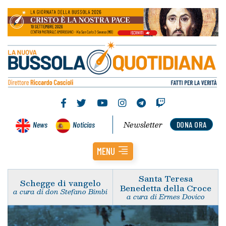
Newsletter
News
Noticias
DONA ORA
MENU
Santa Teresa
Schegge di vangelo
Benedetta della Croce
a cura di don Stefano Bimbi
a cura di Ermes Dovico