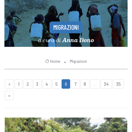
MIGRAZIONI
a cura di
Anna Bono
Home
Migrazioni
«
1
2
3
4
5
6
7
8
...
34
35
»