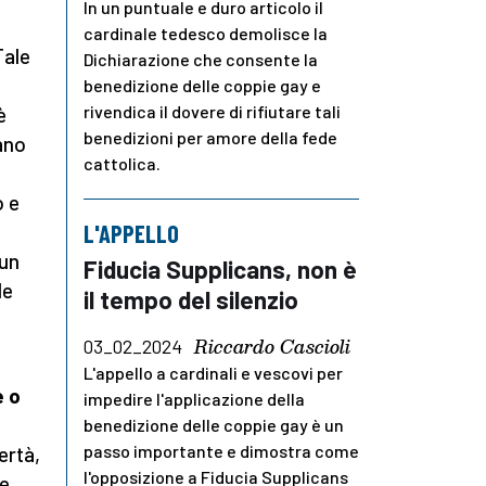
In un puntuale e duro articolo il
cardinale tedesco demolisce la
Tale
Dichiarazione che consente la
benedizione delle coppie gay e
rivendica il dovere di rifiutare tali
è
benedizioni per amore della fede
ano
cattolica.
o e
L'APPELLO
 un
Fiducia Supplicans, non è
le
il tempo del silenzio
Riccardo Cascioli
03_02_2024
L'appello a cardinali e vescovi per
e o
impedire l'applicazione della
benedizione delle coppie gay è un
passo importante e dimostra come
ertà,
l'opposizione a Fiducia Supplicans
ze