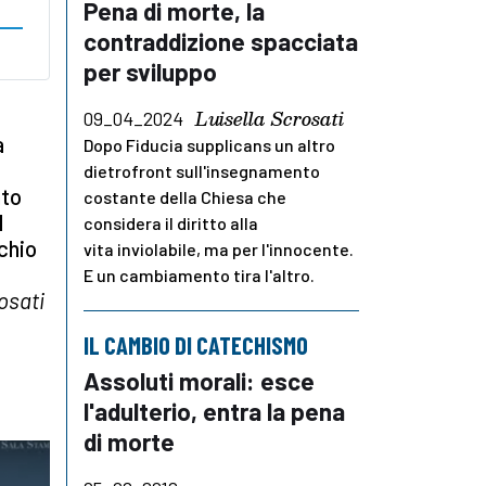
Pena di morte, la
contraddizione spacciata
per sviluppo
Luisella Scrosati
09_04_2024
a
Dopo Fiducia supplicans un altro
dietrofront sull'insegnamento
nto
costante della Chiesa che
l
considera il diritto alla
cchio
vita inviolabile, ma per l'innocente.
E un cambiamento tira l'altro.
osati
IL CAMBIO DI CATECHISMO
Assoluti morali: esce
l'adulterio, entra la pena
di morte