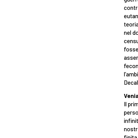
contr
eutan
teori
nel d
censu
fosse
assen
fecon
l’amb
Decal
Venia
Il pri
perso
infini
nostr
finit