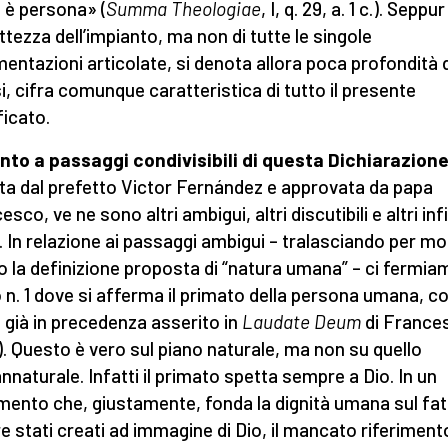
è persona» (
Summa Theologiae
, I, q. 29, a. 1 c.). Seppur
ttezza dell’impianto, ma non di tutte le singole
entazioni articolate, si denota allora poca profondità d
si, cifra comunque caratteristica di tutto il presente
ficato.
to a passaggi condivisibili di questa Dichiarazion
ta dal prefetto Victor Fernández e approvata da papa
sco, ve ne sono altri ambigui, altri discutibili e altri inf
i. In relazione ai passaggi ambigui – tralasciando per mot
o la definizione proposta di “natura umana” – ci fermia
 n. 1 dove si afferma il primato della persona umana, co
già in precedenza asserito in
Laudate Deum
di France
9). Questo è vero sul piano naturale, ma non su quello
nnaturale. Infatti il primato spetta sempre a Dio. In un
ento che, giustamente, fonda la dignità umana sul fat
e stati creati ad immagine di Dio, il mancato riferiment