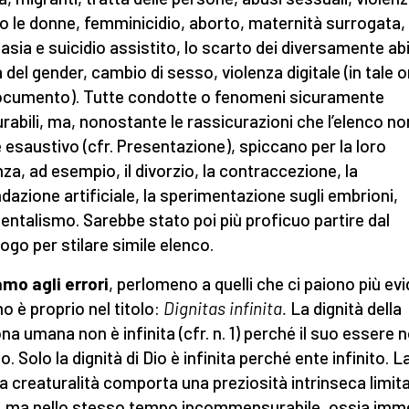
o le donne, femminicidio, aborto, maternità surrogata,
asia e suicidio assistito, lo scarto dei diversamente abil
a del gender, cambio di sesso, violenza digitale (in tale 
ocumento). Tutte condotte o fenomeni sicuramente
rabili, ma, nonostante le rassicurazioni che l’elenco no
 esaustivo (cfr. Presentazione), spiccano per la loro
za, ad esempio, il divorzio, la contraccezione, la
dazione artificiale, la sperimentazione sugli embrioni,
ientalismo. Sarebbe stato poi più proficuo partire dal
ogo per stilare simile elenco.
mo agli errori
, perlomeno a quelli che ci paiono più evi
mo è proprio nel titolo:
Dignitas infinita.
La dignità della
na umana non è infinita (cfr. n. 1) perché il suo essere 
to. Solo la dignità di Dio è infinita perché ente infinito. L
a creaturalità comporta una preziosità intrinseca limita
a, ma nello stesso tempo incommensurabile, ossia imm