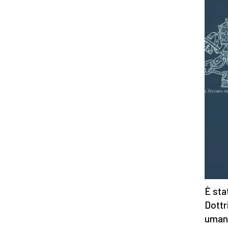
È sta
Dottr
umana