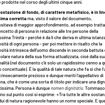
 prodotte nel corso degli ultimi cinque anni.
ostazione di fondo, di carattere metafisico, è in lin
ima corretta
ma, visto il valore del documento,
sitava di maggior approfondimento, ad esempio tratt
oncetto di persona in relazione alle tre persone della
ssima Trinità – perché è da lì che deriva in ultima istanza
osità di ogni persona – per poi mettere in risalto che la
osità intrinseca dell’uomo discende in seconda battuta 
colare natura della sua forma attualizzata, cioè dalla su
nalità (nel documento c’è solo un rapidissimo cenno a 
 concettuale). È la qualità di tale natura che fa sì che 
ntrinsecamente prezioso e dunque meriti l’appellativo di
na, che è come una sorta di titolo per indicare una dign
tissima. Persona è dunque
nomen dignitatis
. Tommaso
ino sul punto così si esprime: «Tra tutte le altre sostanz
idui di natura ragionevole hanno un nome speciale. E qu