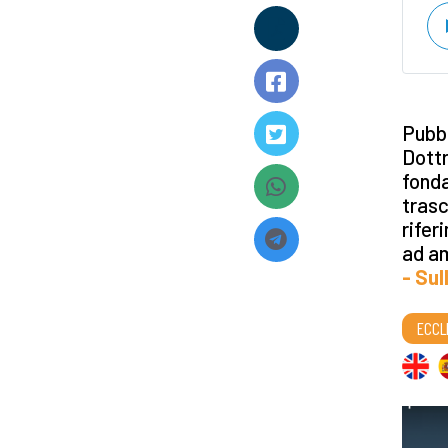
Pubbl
Dottr
fond
trasc
rifer
ad a
- Sul
ECCL