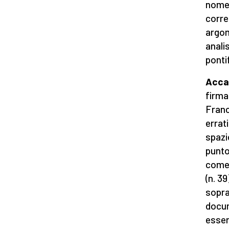
nome 
corre
argom
anali
ponti
Accan
firma
France
errat
spazi
punto
come 
(n. 3
sopra
docum
esser