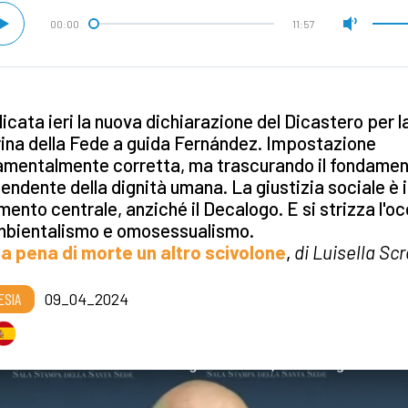
00:00
11:57
icata ieri la nuova dichiarazione del Dicastero per l
ina della Fede a guida Fernández. Impostazione
amentalmente corretta, ma trascurando il fondame
endente della dignità umana. La giustizia sociale è i
imento centrale, anziché il Decalogo. E si strizza l'o
mbientalismo e omosessualismo.
la pena di morte un altro scivolone
,
di Luisella Scr
ESIA
09_04_2024