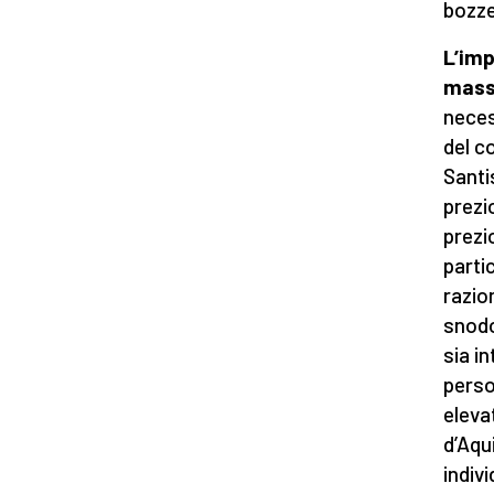
bozze
L’imp
mass
neces
del c
Santi
prezi
prezi
parti
razio
snodo
sia i
perso
eleva
d’Aqu
indiv