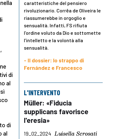
 nella
caratteristiche del pensiero
rivoluzionario. Corrêa de Oliveira le
riassumerebbe in orgoglio e
i
sensualità. Infatti, FS rifiuta
l’ordine voluto da Dio e sottomette
l’intelletto e la volontà alla
sensualità.
e
,
- Il dossier: lo strappo di
ine
Fernández e Francesco
ivi di
mo al
sì
L'INTERVENTO
sco
Müller: «Fiducia
supplicans favorisce
l'eresia»
to di
Luisella Scrosati
o al
19_02_2024