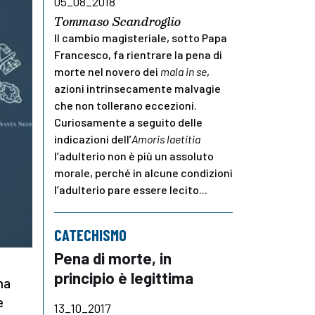
05_08_2018
Tommaso Scandroglio
Il cambio magisteriale, sotto Papa
Francesco, fa rientrare la pena di
morte nel novero dei
mala in se
,
azioni intrinsecamente malvagie
che non tollerano eccezioni.
Curiosamente a seguito delle
indicazioni dell’
Amoris laetitia
l’adulterio non è più un assoluto
morale, perché in alcune condizioni
l’adulterio pare essere lecito...
CATECHISMO
Pena di morte, in
principio è legittima
na
e
13_10_2017