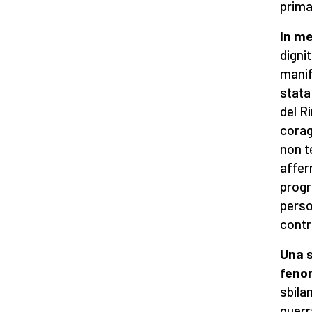
prima
In me
digni
manif
stata
del R
corag
non t
affer
progr
perso
contr
Una s
fenom
sbila
guerr