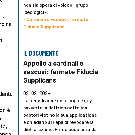
non sia opera di «piccoli gruppi
ideologici».
i,
- Cardinali e vescovi, fermate
ordine
Fiducia Supplicans
n
IL DOCUMENTO
Appello a cardinali e
vescovi: fermate Fiducia
Supplicans
02_02_2024
denti.
La benedizione delle coppie gay
sovverte la dottrina cattolica. I
non è
pastori vietino la sua applicazione
a
e chiedano al Papa di revocare la
ta,
Dichiarazione. Firme eccellenti da
ensa,