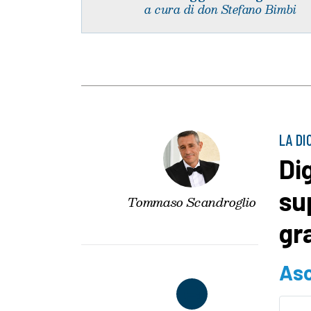
a cura di don Stefano Bimbi
LA DI
Di
su
Tommaso Scandroglio
gr
Asc