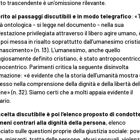
to trascendente è un’omissione rilevante.
rito ai passaggi discutibili e in modo telegrafico
: «
tà ontologica – si legge nel documento – nella sua
estazione privilegiata attraverso il libero agire umano, 
 poi messa in risalto soprattutto dall’umanesimo cristi
inascimento» (n. 13). L’umanesimo, anche quello
giosamente definito cristiano, è stato antropocentric
eocentrico. Parimenti critica la seguente disinvolta
mazione: «è evidente che la storia dell’umanità mostra
esso nella comprensione della dignità e della libertà del
ne» (n. 32). Siamo certi che a molti appaia evidente il
ario.
celta discutibile è poi l’elenco proposto di condott
eni contrari alla dignità della persona
, elenco
nciato sulle questioni proprie della giustizia sociale: pov
a, migranti, tratta delle persone, abusi sessuali, violen