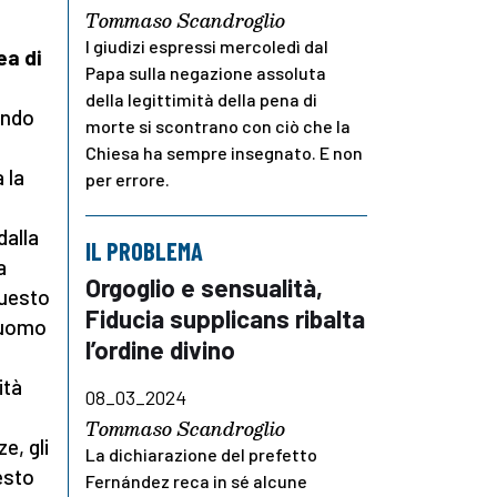
Tommaso Scandroglio
I giudizi espressi mercoledì dal
ea di
Papa sulla negazione assoluta
della legittimità della pena di
ando
morte si scontrano con ciò che la
Chiesa ha sempre insegnato. E non
 la
per errore.
dalla
IL PROBLEMA
a
Orgoglio e sensualità,
questo
Fiducia supplicans ribalta
l’uomo
l’ordine divino
ità
08_03_2024
Tommaso Scandroglio
e, gli
La dichiarazione del prefetto
esto
Fernández reca in sé alcune