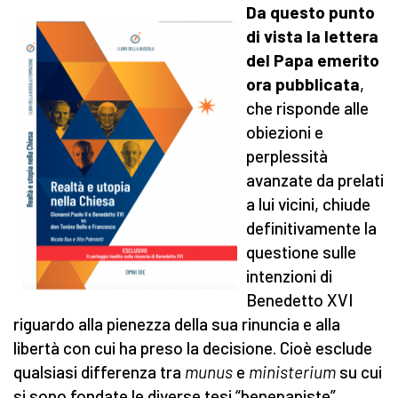
Da questo punto
di vista la lettera
del Papa emerito
ora pubblicata
,
che risponde alle
obiezioni e
perplessità
avanzate da prelati
a lui vicini, chiude
definitivamente la
questione sulle
intenzioni di
Benedetto XVI
riguardo alla pienezza della sua rinuncia e alla
libertà con cui ha preso la decisione. Cioè esclude
qualsiasi differenza tra
munus
e
ministerium
su cui
si sono fondate le diverse tesi “benepapiste”,