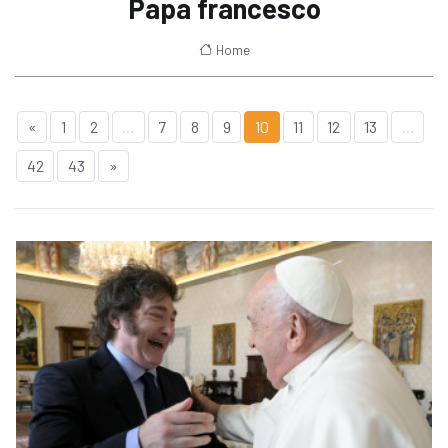
Papa francesco
Home
«
1
2
...
7
8
9
10
11
12
13
...
42
43
»