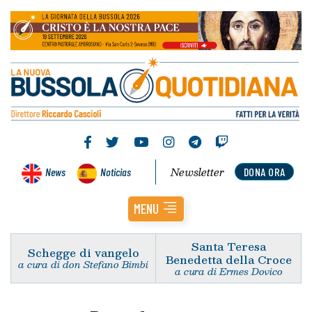
Newsletter
News
Noticias
DONA ORA
MENU
Santa Teresa
Schegge di vangelo
Benedetta della Croce
a cura di don Stefano Bimbi
a cura di Ermes Dovico