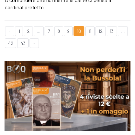
A confondere ulteriormente le carte ci pensa il
cardinal prefetto.
«
1
2
...
7
8
9
10
11
12
13
...
42
43
»