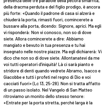
presenza delle tre parabole della pecora smarrita,
della dracma perduta e del figlio prodigo, è ancora
più forte: «Quando il padrone di casa si alzerà e
chiuderà la porta, rimasti fuori, comincerete a
bussare alla porta, dicendo: Signore, aprici. Ma egli
vi risponderà: Non vi conosco, non so di dove
siete. Allora comincerete a dire: Abbiamo
mangiato e bevuto in tua presenza e tu hai
insegnato nelle nostre piazze. Ma egli dichiarerà: Vi
dico che non so di dove siete. Allontanatevi da me
voi tutti operatori d'iniquità! Là ci sarà pianto e
stridore di denti quando vedrete Abramo, Isacco e
Giacobbe e tutti i profeti nel regno di Dio e voi
cacciati fuori» (Lc 13, 25-28). Non si tratta affatto
di un passo isolato. Nel Vangelo di San Matteo
ritroviamo un monito dello stesso tenore:
«Entrate per la porta stretta, perché larga è la