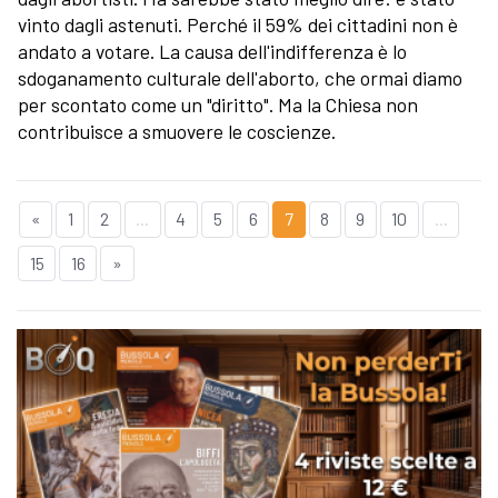
vinto dagli astenuti. Perché il 59% dei cittadini non è
andato a votare. La causa dell'indifferenza è lo
sdoganamento culturale dell'aborto, che ormai diamo
per scontato come un "diritto". Ma la Chiesa non
contribuisce a smuovere le coscienze.
«
1
2
...
4
5
6
7
8
9
10
...
15
16
»