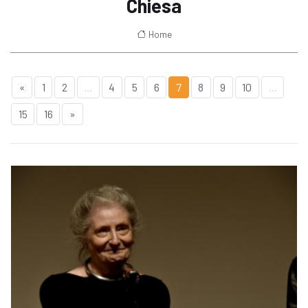
Chiesa
Home
«
1
2
...
4
5
6
7
8
9
10
...
15
16
»