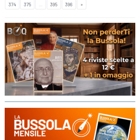
374
375
...
395
396
»