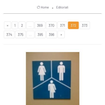
Home
Editoriali
«
1
2
...
369
370
371
372
373
374
375
...
395
396
»