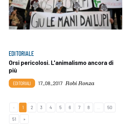
EDITORIALE
Orsi pericolosi. L'animalismo ancora di
più
Robi Ronza
EDITORIALI
17_08_2017
«
1
2
3
4
5
6
7
8
...
50
51
»