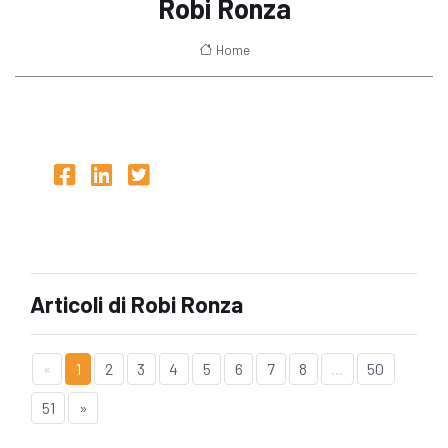
Robi Ronza
Home
Articoli di Robi Ronza
«
1
2
3
4
5
6
7
8
...
50
51
»