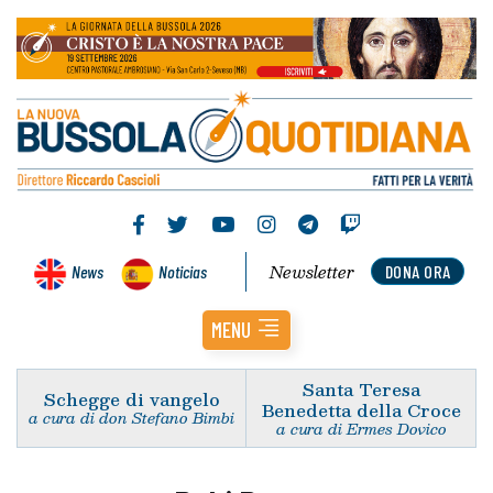
Newsletter
News
Noticias
DONA ORA
MENU
Santa Teresa
Schegge di vangelo
Benedetta della Croce
a cura di don Stefano Bimbi
a cura di Ermes Dovico