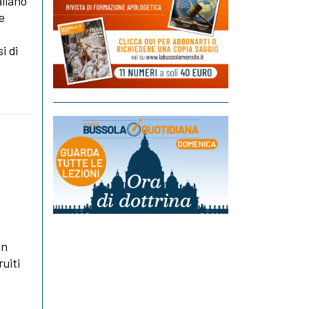
aliano
le
i di
.
un
uiti