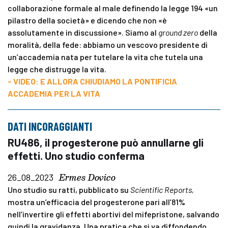
collaborazione formale al male definendo la legge 194 «un
pilastro della società» e dicendo che non «è
assolutamente in discussione». Siamo al
ground zero
della
moralità, della fede: abbiamo un vescovo presidente di
un’accademia nata per tutelare la vita che tutela una
legge che distrugge la vita.
- VIDEO: E ALLORA CHIUDIAMO LA PONTIFICIA
ACCADEMIA PER LA VITA
DATI INCORAGGIANTI
RU486, il progesterone può annullarne gli
effetti. Uno studio conferma
Ermes Dovico
26_08_2023
Uno studio su ratti, pubblicato su
Scientific Reports,
mostra un’efficacia del progesterone pari all’81%
nell’invertire gli effetti abortivi del mifepristone, salvando
quindi la gravidanza. Una pratica che si va diffondendo