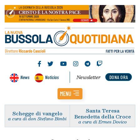
Newsletter
News
Noticias
DONA ORA
MENU
Santa Teresa
Schegge di vangelo
Benedetta della Croce
a cura di don Stefano Bimbi
a cura di Ermes Dovico