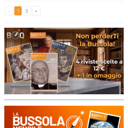
«
1
2
»