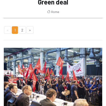
Green deal
Home
«
1
2
»