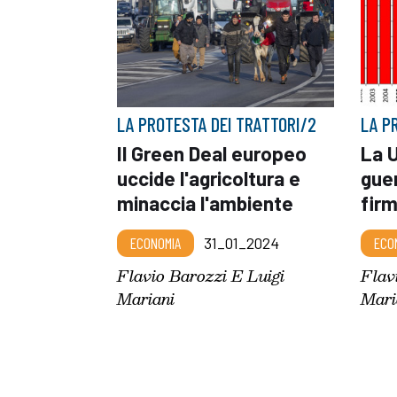
LA PROTESTA DEI TRATTORI/2
LA P
Il Green Deal europeo
La U
uccide l'agricoltura e
guer
minaccia l'ambiente
firm
ECONOMIA
31_01_2024
ECO
Flavio Barozzi E Luigi
Flav
Mariani
Mari