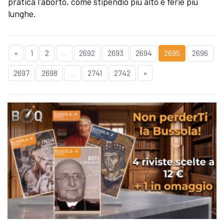
pratica l'aborto, come stipendio più alto e ferie più
lunghe.
«
1
2
...
2692
2693
2694
2695
2696
2697
2698
...
2741
2742
»