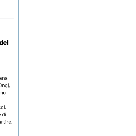
 del
mana
 Ong);
smo
cci,
 di
rtire,