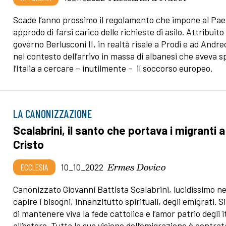
Scade l’anno prossimo il regolamento che impone al Pae
approdo di farsi carico delle richieste di asilo. Attribuito 
governo Berlusconi II, in realtà risale a Prodi e ad Andreo
nel contesto dell’arrivo in massa di albanesi che aveva s
l’Italia a cercare – inutilmente – il soccorso europeo.
LA CANONIZZAZIONE
Scalabrini, il santo che portava i migranti a
Cristo
Ermes Dovico
ECCLESIA
10_10_2022
Canonizzato Giovanni Battista Scalabrini, lucidissimo ne
capire i bisogni, innanzitutto spirituali, degli emigrati. S
di mantenere viva la fede cattolica e l’amor patrio degli i
all’estero. Tutta la sua visione dell’emigrazione è centrat