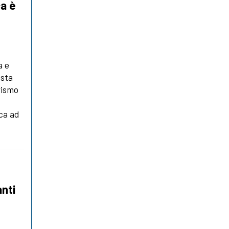
ca è
a e
osta
rismo
ica ad
anti