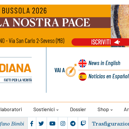
News
in English
VAI A
Noticias
en Español
llaboratori
Sostienici
Dossier
Shop
Ar
Trasfigurazio
efano Bimbi