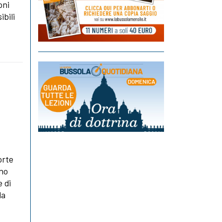
oni
ibili
orte
rno
e di
la