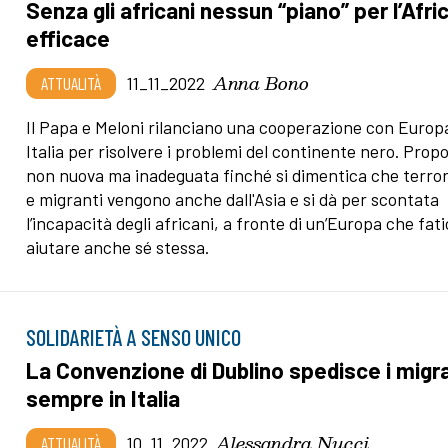
Senza gli africani nessun “piano” per l’Afri
efficace
Anna Bono
ATTUALITÀ
11_11_2022
Il Papa e Meloni rilanciano una cooperazione con Europ
Italia per risolvere i problemi del continente nero. Prop
non nuova ma inadeguata finché si dimentica che terro
e migranti vengono anche dall'Asia e si dà per scontata
l’incapacità degli africani, a fronte di un’Europa che fat
aiutare anche sé stessa.
SOLIDARIETÀ A SENSO UNICO
La Convenzione di Dublino spedisce i migr
sempre in Italia
Alessandra Nucci
ATTUALITÀ
10_11_2022