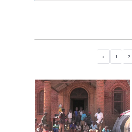
«
1
2