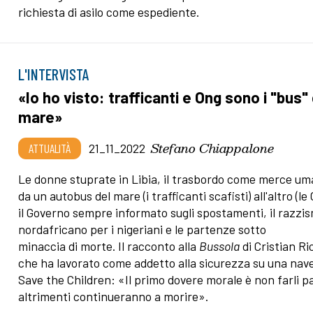
richiesta di asilo come espediente.
L'INTERVISTA
«Io ho visto: trafficanti e Ong sono i "bus"
mare»
Stefano Chiappalone
ATTUALITÀ
21_11_2022
Le donne stuprate in Libia, il trasbordo come merce u
da un autobus del mare (i trafficanti scafisti) all'altro (le
il Governo sempre informato sugli spostamenti, il razzi
nordafricano per i nigeriani e le partenze sotto
minaccia di morte. Il racconto alla
Bussola
di Cristian Ri
che ha lavorato come addetto alla sicurezza su una nave
Save the Children: «Il primo dovere morale è non farli pa
altrimenti continueranno a morire».