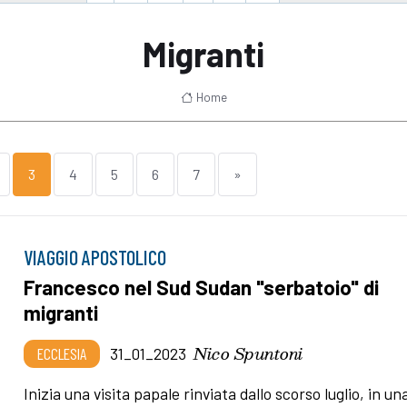
Migranti
Home
3
4
5
6
7
»
VIAGGIO APOSTOLICO
Francesco nel Sud Sudan "serbatoio" di
migranti
Nico Spuntoni
ECCLESIA
31_01_2023
Inizia una visita papale rinviata dallo scorso luglio, in un