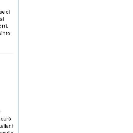
se di
al
tti,
pinto
l
i curò
taliani
a sulla