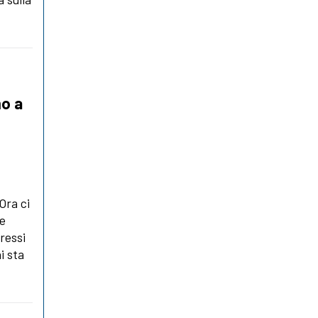
mo a
Ora ci
ve
ressi
i sta