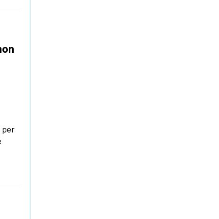
non
e per
è