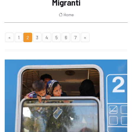
Migranti
Home
«
1
2
3
4
5
6
7
»