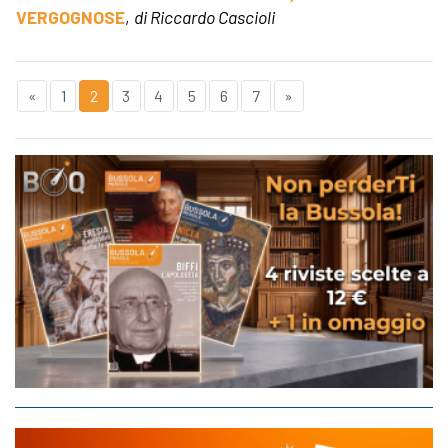
VERGOGNOSE
,
di Riccardo Cascioli
«
1
2
3
4
5
6
7
»