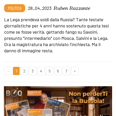
Ruben Razzante
POLITICA
28_04_2023
La Lega prendeva soldi dalla Russia? Tante testate
giornalistiche per 4 anni hanno sostenuto questa tesi
come se fosse verità, gettando fango su Savoini,
presunto "intermediario" con Mosca, Salvini e la Lega.
Ora la magistratura ha archiviato l'inchiesta. Ma il
danno di immagine resta.
«
1
2
3
4
5
6
7
»