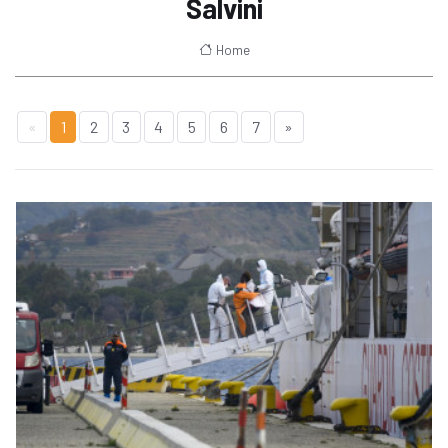
Salvini
Home
«
1
2
3
4
5
6
7
»