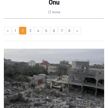
Onu
Home
«
1
2
3
4
5
6
7
8
»