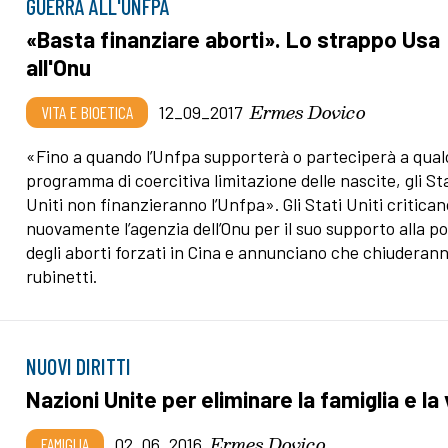
GUERRA ALL'UNFPA
«Basta finanziare aborti». Lo strappo Usa
all'Onu
Ermes Dovico
VITA E BIOETICA
12_09_2017
«Fino a quando l’Unfpa supporterà o parteciperà a qua
programma di coercitiva limitazione delle nascite, gli St
Uniti non finanzieranno l’Unfpa». Gli Stati Uniti critican
nuovamente l’agenzia dell’Onu per il suo supporto alla po
degli aborti forzati in Cina e annunciano che chiuderann
rubinetti.
NUOVI DIRITTI
Nazioni Unite per eliminare la famiglia e la 
Ermes Dovico
FAMIGLIA
02_06_2016