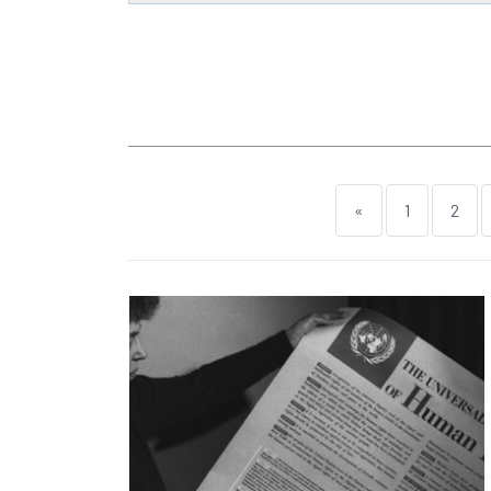
«
1
2