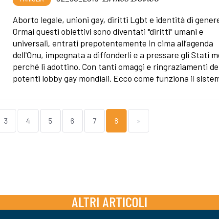
Aborto legale, unioni gay, diritti Lgbt e identità di gener
Ormai questi obiettivi sono diventati "diritti" umani e
universali, entrati prepotentemente in cima all’agenda
dell'Onu, impegnata a diffonderli e a pressare gli Stati 
perché li adottino. Con tanti omaggi e ringraziamenti de
potenti lobby gay mondiali. Ecco come funziona il siste
3
4
5
6
7
8
»
ALTRI ARTICOLI