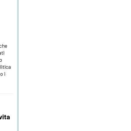
lche
ati
o
litica
o i
vita