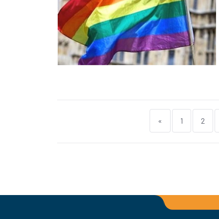
«
1
2