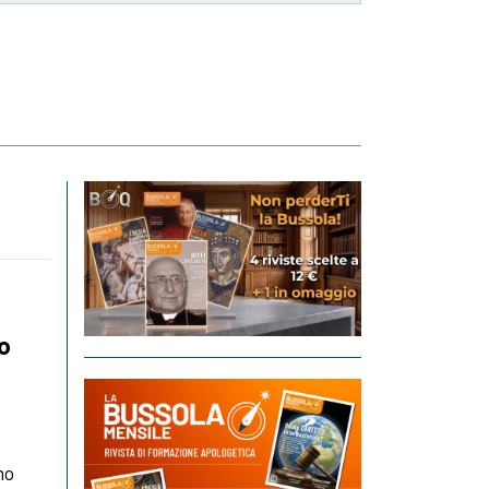
mo
mo