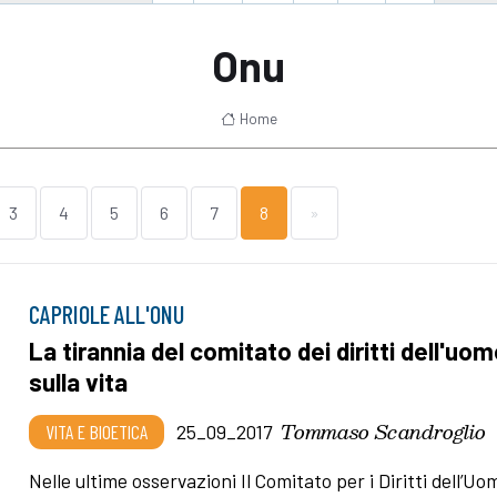
Onu
Home
3
4
5
6
7
8
»
CAPRIOLE ALL'ONU
La tirannia del comitato dei diritti dell'uo
sulla vita
Tommaso Scandroglio
VITA E BIOETICA
25_09_2017
Nelle ultime osservazioni Il Comitato per i Diritti dell’Uo