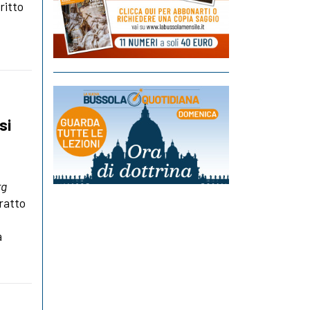
ritto
si
rg
tratto
a