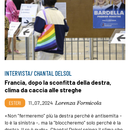
INTERVISTA/ CHANTAL DELSOL
Francia, dopo la sconfitta della destra,
clima da caccia alle streghe
Lorenza Formicola
ESTERI
11_07_2024
«Non “fermeremo” più la destra perché è antisemita -
lo è la sinistra -, ma la “bloccheremo” solo perché è la
destra. Il re è nudo». Chantal Delsol spiega il clima che