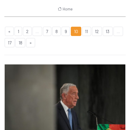
Home
«
1
2
...
7
8
9
10
11
12
13
...
17
18
»