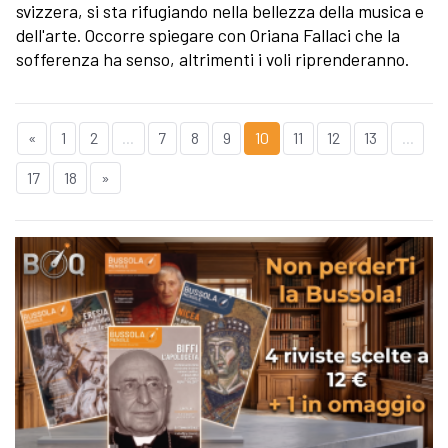
svizzera, si sta rifugiando nella bellezza della musica e
dell'arte. Occorre spiegare con Oriana Fallaci che la
sofferenza ha senso, altrimenti i voli riprenderanno.
«
1
2
...
7
8
9
10
11
12
13
...
17
18
»