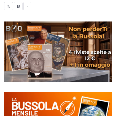
15
16
»