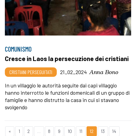
COMUNISMO
Cresce in Laos la persecuzione dei cristiani
Anna Bono
CRISTIANI PERSEGUITATI
21_02_2024
In un villaggio le autorità seguite dai capi villaggio
hanno interrotto le funzioni domenicali di un gruppo di
famiglie e hanno distrutto la casa in cui si stavano
svolgendo
«
1
2
...
8
9
10
11
12
13
14