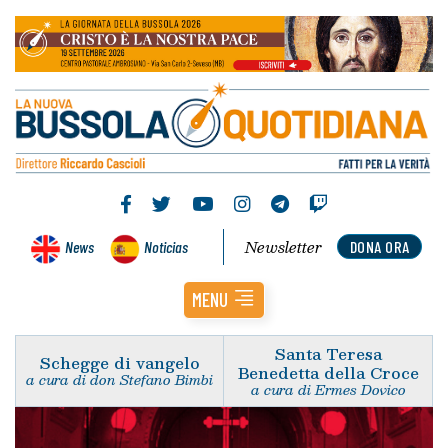
Newsletter
News
Noticias
DONA ORA
MENU
Santa Teresa
Schegge di vangelo
Benedetta della Croce
a cura di don Stefano Bimbi
a cura di Ermes Dovico