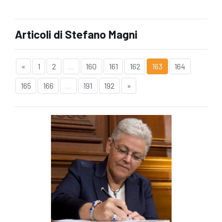
Articoli di Stefano Magni
«
1
2
...
160
161
162
163
164
165
166
...
191
192
»