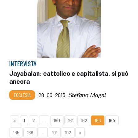
INTERVISTA
Jayabalan: cattolico e capitalista, si può
ancora
Stefano Magni
ECCLESIA
28_06_2015
«
1
2
...
160
161
162
163
164
165
166
...
191
192
»