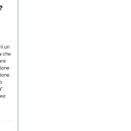
?
ni un
a che
are
zione
ione.
o
a".
rea