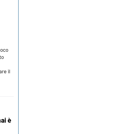
roco
to
are il
ai è