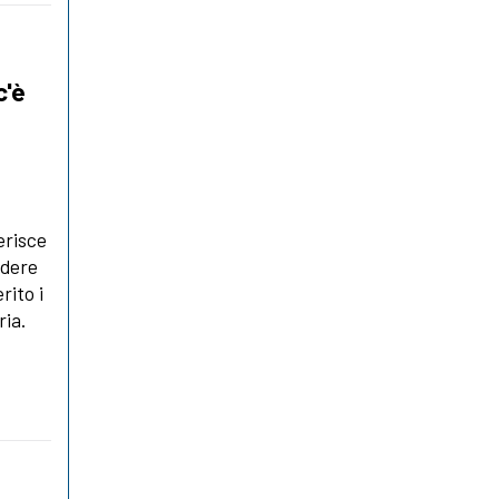
c'è
erisce
ndere
rito i
ria.