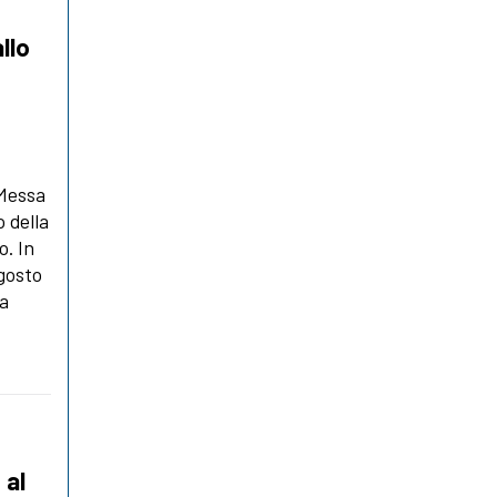
llo
 Messa
o della
o. In
gosto
za
 al