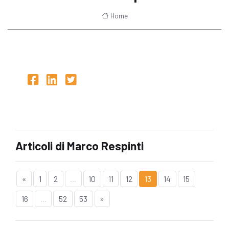
Home
Articoli di Marco Respinti
«
1
2
...
10
11
12
13
14
15
16
...
52
53
»