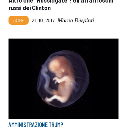
Altro che "Russiagate"! Gli affari loschi
russi dei Clinton
Marco Respinti
ESTERI
21_10_2017
AMMINISTRAZIONE TRUMP