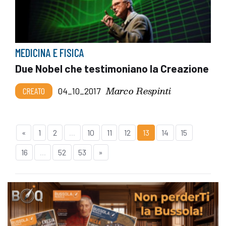
MEDICINA E FISICA
Due Nobel che testimoniano la Creazione
Marco Respinti
CREATO
04_10_2017
«
1
2
...
10
11
12
13
14
15
16
...
52
53
»