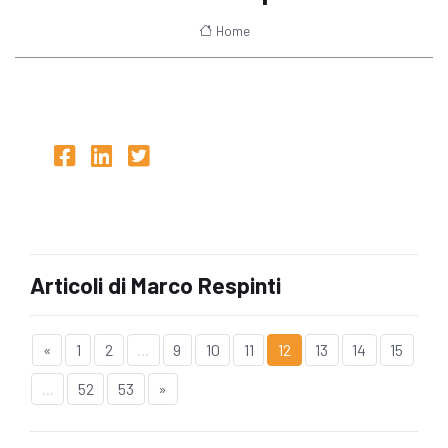
Home
Articoli di Marco Respinti
«
1
2
...
9
10
11
12
13
14
15
...
52
53
»