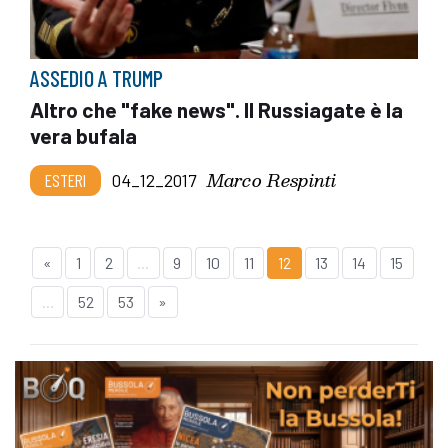
ASSEDIO A TRUMP
Altro che "fake news". Il Russiagate è la
vera bufala
Marco Respinti
ESTERI
04_12_2017
«
1
2
...
9
10
11
12
13
14
15
...
52
53
»