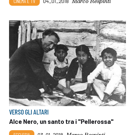
Marco Respinti
CINEMA E TV
04_01_2018
VERSO GLI ALTARI
Alce Nero, un santo tra i "Pellerossa"
Marco Respinti
ECCLESIA
03_01_2018