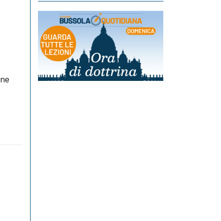
one
a