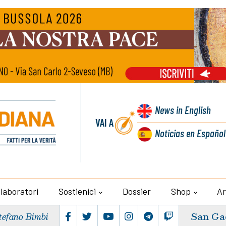
News
in English
VAI A
Noticias
en Español
llaboratori
Sostienici
Dossier
Shop
Ar
San Ga
tefano Bimbi