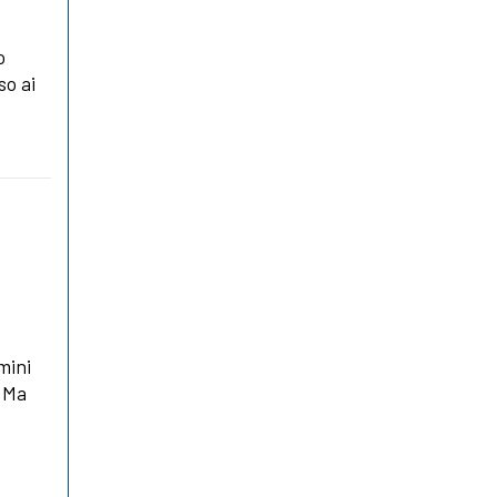
o
so ai
omini
 «Ma