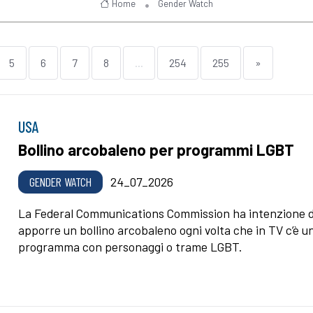
Home
Gender Watch
5
6
7
8
...
254
255
»
USA
Bollino arcobaleno per programmi LGBT
GENDER WATCH
24_07_2026
La Federal Communications Commission ha intenzione d
apporre un bollino arcobaleno ogni volta che in TV c’è u
programma con personaggi o trame LGBT.