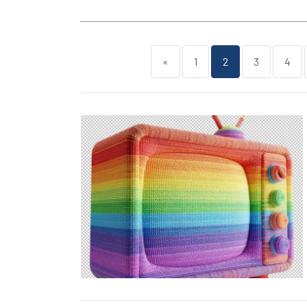
«
1
2
3
4