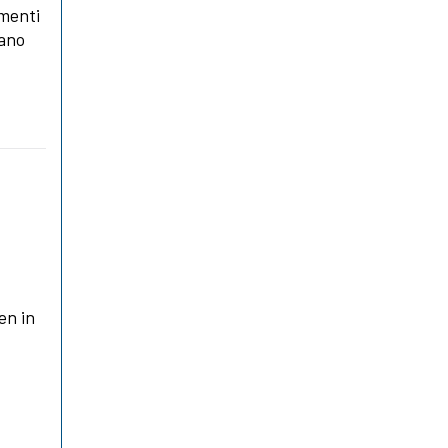
amenti
cano
en in