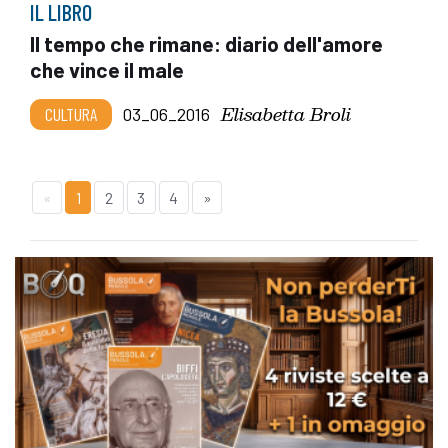
IL LIBRO
Il tempo che rimane: diario dell'amore
che vince il male
Elisabetta Broli
CULTURA
03_06_2016
«
1
2
3
4
»