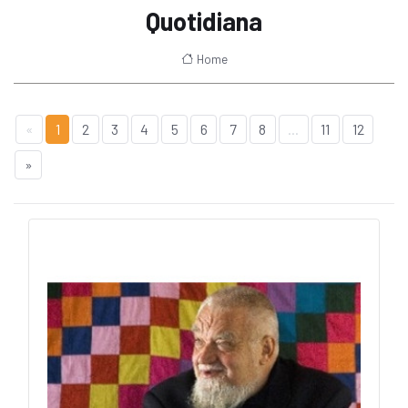
Quotidiana
Home
«
1
2
3
4
5
6
7
8
...
11
12
»