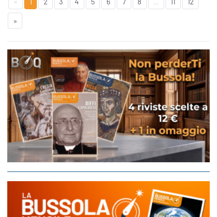
«
1
2
3
4
5
6
7
8
...
11
12
»